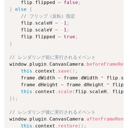
    flip
.
flipped 
=
false
;
}
else
{
// フリップ（反転）指定
    flip
.
scaleH 
=
-
1
;
    flip
.
scaleV 
=
-
1
;
    flip
.
flipped 
=
true
;
}
// レンダリング前に実行されるイベント
window
.
plugin
.
CanvasCamera
.
beforeFrameRen
this
.
context
.
save
(
)
;
    frame
.
dWidth 
=
 frame
.
dWidth 
*
 flip
.
sc
    frame
.
dHeight 
=
 frame
.
dHeight 
*
 flip
.
this
.
context
.
scale
(
flip
.
scaleH
,
 flip
.
}
)
;
// レンダリング後に実行されるイベント
window
.
plugin
.
CanvasCamera
.
afterFrameRend
this
.
context
.
restore
(
)
;