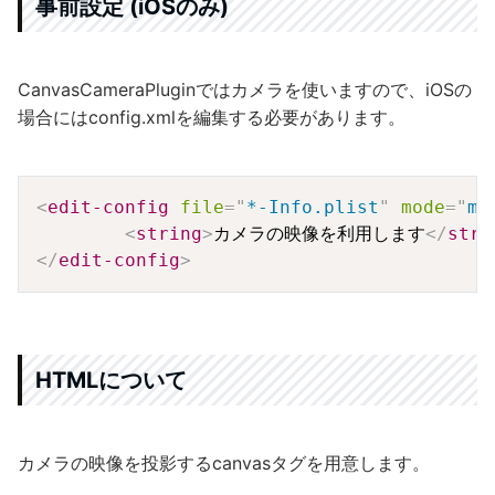
事前設定 (iOSのみ)
CanvasCameraPluginではカメラを使いますので、iOSの
場合にはconfig.xmlを編集する必要があります。
Copy
<
edit-config
file
=
"
*-Info.plist
"
mode
=
"
me
<
string
>
カメラの映像を利用します
</
stri
</
edit-config
>
HTMLについて
カメラの映像を投影するcanvasタグを用意します。