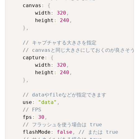
    canvas
:
{
        width
:
320
,
        height
:
240
,
}
,
// キャプチャする大きさを指定
// canvasと同じ大きさにしておくのが良さそう
    capture
:
{
        width
:
320
,
        height
:
240
,
}
,
// dataやfileなどが指定できます
    use
:
"data"
,
// FPS
    fps
:
30
,
// フラッシュを使う場合は true
    flashMode
:
false
,
// または true