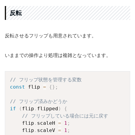
反転
反転させるフリップも用意されています。
いままでの操作より処理は複雑となっています。
Copy
// フリップ状態を管理する変数
const
 flip 
=
{
}
;
// フリップ済みかどうか
if
(
flip
.
flipped
)
{
// フリップしている場合には元に戻す
    flip
.
scaleH 
=
1
;
    flip
.
scaleV 
=
1
;