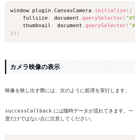
Copy
window
.
plugin
.
CanvasCamera
.
initialize
(
{
    fullsize
:
 document
.
querySelector
(
"#fu
    thumbnail
:
 document
.
querySelector
(
"#t
}
)
;
カメラ映像の表示
映像を映し出す際には、次のように処理を実行します。
には随時データが流れてきます。一
successCallback
度だけではない点に注意してください。