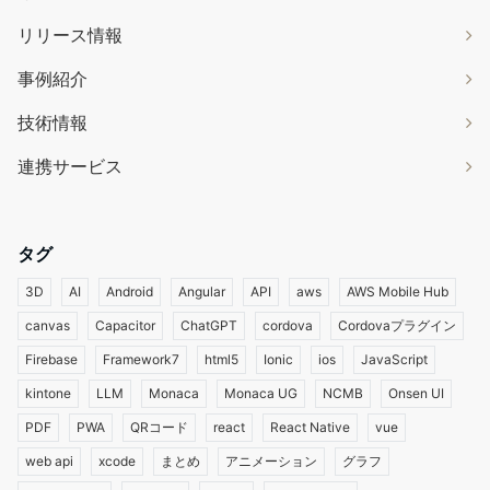
リリース情報
事例紹介
技術情報
連携サービス
タグ
3D
AI
Android
Angular
API
aws
AWS Mobile Hub
canvas
Capacitor
ChatGPT
cordova
Cordovaプラグイン
Firebase
Framework7
html5
Ionic
ios
JavaScript
kintone
LLM
Monaca
Monaca UG
NCMB
Onsen UI
PDF
PWA
QRコード
react
React Native
vue
web api
xcode
まとめ
アニメーション
グラフ