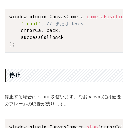
Copy
window
.
plugin
.
CanvasCamera
.
cameraPosition
'front'
,
// または back
    errorCallback
,
)
;
停止
停止する場合は
を使います。なおcanvasには最後
stop
のフレームの映像が残ります。
Copy
window
.
plugin
.
CanvasCamera
.
stop
(
errorCall