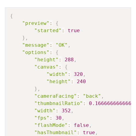
Copy
{
"preview"
:
{
"started"
:
true
}
,
"message"
:
"OK"
,
"options"
:
{
"height"
:
288
,
"canvas"
:
{
"width"
:
320
,
"height"
:
240
}
,
"cameraFacing"
:
"back"
,
"thumbnailRatio"
:
0.1666666666666
"width"
:
352
,
"fps"
:
30
,
"flashMode"
:
false
,
"hasThumbnail"
:
true
,