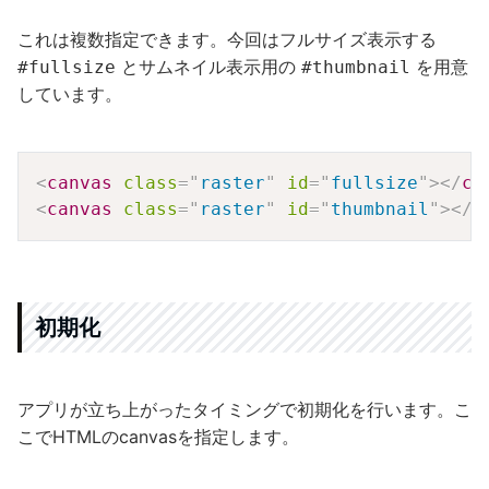
これは複数指定できます。今回はフルサイズ表示する
とサムネイル表示用の
を用意
#fullsize
#thumbnail
しています。
Copy
<
canvas
class
=
"
raster
"
id
=
"
fullsize
"
>
</
ca
<
canvas
class
=
"
raster
"
id
=
"
thumbnail
"
>
</
c
初期化
アプリが立ち上がったタイミングで初期化を行います。こ
こでHTMLのcanvasを指定します。