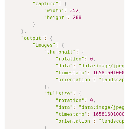
"capture"
:
{
"width"
:
352
,
"height"
:
288
}
}
,
"output"
:
{
"images"
:
{
"thumbnail"
:
{
"rotation"
:
0
,
"data"
:
"data:image/jpeg;
"timestamp"
:
165816010004
"orientation"
:
"landscape
}
,
"fullsize"
:
{
"rotation"
:
0
,
"data"
:
"data:image/jpeg;
"timestamp"
:
165816010004
"orientation"
:
"landscape
}