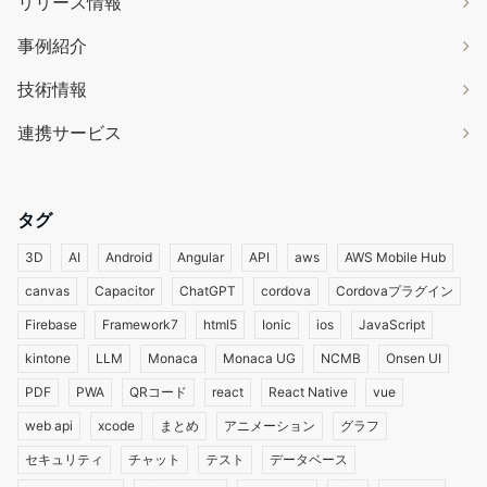
リリース情報
事例紹介
技術情報
連携サービス
タグ
3D
AI
Android
Angular
API
aws
AWS Mobile Hub
canvas
Capacitor
ChatGPT
cordova
Cordovaプラグイン
Firebase
Framework7
html5
Ionic
ios
JavaScript
kintone
LLM
Monaca
Monaca UG
NCMB
Onsen UI
PDF
PWA
QRコード
react
React Native
vue
web api
xcode
まとめ
アニメーション
グラフ
セキュリティ
チャット
テスト
データベース