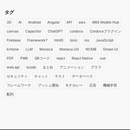
タグ
3D
AI
Android
Angular
API
aws
AWS Mobile Hub
canvas
Capacitor
ChatGPT
cordova
Cordovaプラグイン
Firebase
Framework7
html5
Ionic
ios
JavaScript
kintone
LLM
Monaca
Monaca UG
NCMB
Onsen UI
PDF
PWA
QRコード
react
React Native
vue
web api
xcode
まとめ
アニメーション
グラフ
セキュリティ
チャット
テスト
データベース
フレームワーク
プッシュ通知
モナカレー
広告
機械学習
配列