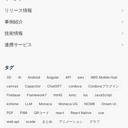
リリース情報
事例紹介
技術情報
連携サービス
タグ
3D
AI
Android
Angular
API
aws
AWS Mobile Hub
canvas
Capacitor
ChatGPT
cordova
Cordovaプラグイン
Firebase
Framework7
html5
Ionic
ios
JavaScript
kintone
LLM
Monaca
Monaca UG
NCMB
Onsen UI
PDF
PWA
QRコード
react
React Native
vue
web api
xcode
まとめ
アニメーション
グラフ