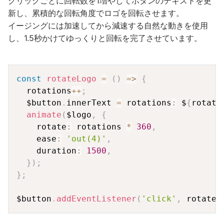
クリックごとに回転数を1増やしてボタンのテキストを更
新し、累積的な回転角度でロゴを回転させます。
イージングには加速してから減速する自然な動きを使用
し、1.5秒かけてゆっくりと回転を完了させています。
Copy
const
rotateLogo
=
(
)
=>
{
  rotations
++
;
  $button
.
innerText 
=
 rotations
:
 $
{
rotati
animate
(
$logo
,
{
    rotate
:
 rotations 
*
360
,
    ease
:
'out(4)'
,
    duration
:
1500
,
}
)
;
}
;
$button
.
addEventListener
(
'click'
,
 rotateL