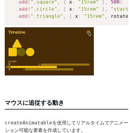
.
add
(
".square"
,
{
 x
:
"15rem"
}
,
500
)
.
add
(
".circle"
,
{
 x
:
"15rem"
}
,
"start"
.
add
(
".triangle"
,
{
 x
:
"15rem"
,
 rotate
:
マウスに追従する動き
を使用してリアルタイムでアニメー
createAnimatable
ション可能な要素を作成しています。