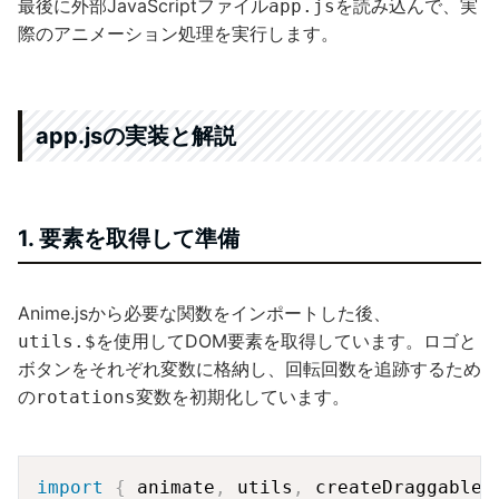
最後に外部JavaScriptファイル
を読み込んで、実
app.js
際のアニメーション処理を実行します。
app.jsの実装と解説
1. 要素を取得して準備
Anime.jsから必要な関数をインポートした後、
を使用してDOM要素を取得しています。ロゴと
utils.$
ボタンをそれぞれ変数に格納し、回転回数を追跡するため
の
変数を初期化しています。
rotations
Copy
import
{
 animate
,
 utils
,
 createDraggable
,