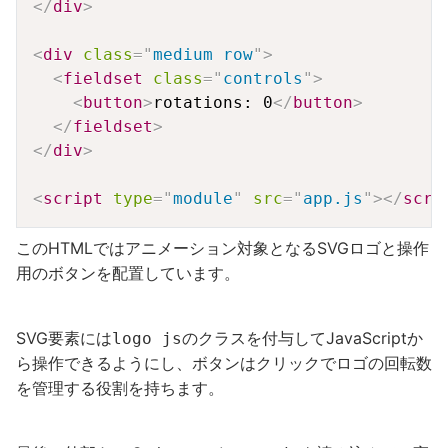
</
div
>
<
div
class
=
"
medium row
"
>
<
fieldset
class
=
"
controls
"
>
<
button
>
rotations: 0
</
button
>
</
fieldset
>
</
div
>
<
script
type
=
"
module
"
src
=
"
app.js
"
>
</
scri
このHTMLではアニメーション対象となるSVGロゴと操作
用のボタンを配置しています。
SVG要素には
のクラスを付与してJavaScriptか
logo js
ら操作できるようにし、ボタンはクリックでロゴの回転数
を管理する役割を持ちます。