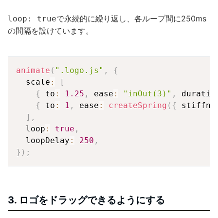
で永続的に繰り返し、各ループ間に250ms
loop: true
の間隔を設けています。
Copy
animate
(
".logo.js"
,
{
  scale
:
[
{
 to
:
1.25
,
 ease
:
"inOut(3)"
,
 duratio
{
 to
:
1
,
 ease
:
createSpring
(
{
 stiffne
]
,
  loop
:
true
,
  loopDelay
:
250
,
}
)
;
3. ロゴをドラッグできるようにする