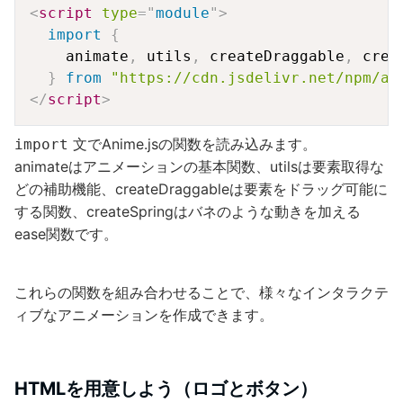
Copy
<
script
type
=
"
module
"
>
import
{
    animate
,
 utils
,
 createDraggable
,
 crea
}
from
"https://cdn.jsdelivr.net/npm/an
</
script
>
文でAnime.jsの関数を読み込みます。
import
animateはアニメーションの基本関数、utilsは要素取得な
どの補助機能、createDraggableは要素をドラッグ可能に
する関数、createSpringはバネのような動きを加える
ease関数です。
これらの関数を組み合わせることで、様々なインタラクテ
ィブなアニメーションを作成できます。
HTMLを用意しよう（ロゴとボタン）