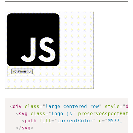
Copy
<
div
class
=
"
large centered row
"
style
=
"
di
<
svg
class
=
"
logo js
"
preserveAspectRati
<
path
fill
=
"
currentColor
"
d
=
"
M577,...
</
svg
>