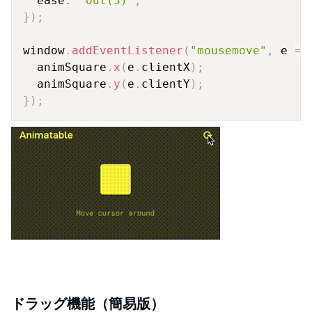
  ease
:
"out(3)"
,
}
)
;
window
.
addEventListener
(
"mousemove"
,
e
=>
  animSquare
.
x
(
e
.
clientX
)
;
  animSquare
.
y
(
e
.
clientY
)
;
}
)
;
ドラッグ機能（簡易版）