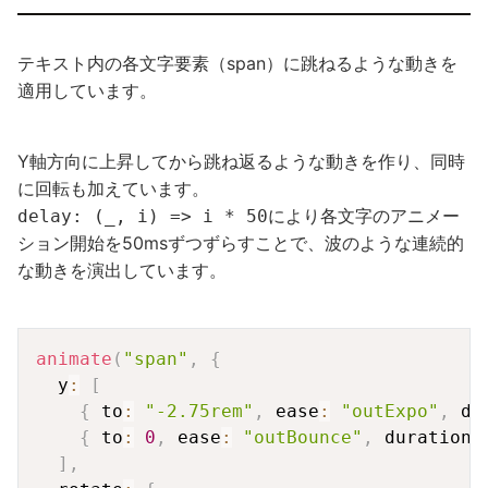
テキスト内の各文字要素（span）に跳ねるような動きを
適用しています。
Y軸方向に上昇してから跳ね返るような動きを作り、同時
に回転も加えています。
により各文字のアニメー
delay: (_, i) => i * 50
ション開始を50msずつずらすことで、波のような連続的
な動きを演出しています。
Copy
animate
(
"span"
,
{
  y
:
[
{
 to
:
"-2.75rem"
,
 ease
:
"outExpo"
,
 du
{
 to
:
0
,
 ease
:
"outBounce"
,
 duration
:
]
,