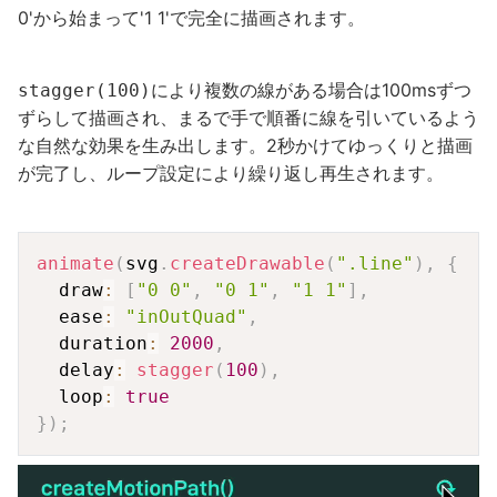
0'から始まって'1 1'で完全に描画されます。
により複数の線がある場合は100msずつ
stagger(100)
ずらして描画され、まるで手で順番に線を引いているよう
な自然な効果を生み出します。2秒かけてゆっくりと描画
が完了し、ループ設定により繰り返し再生されます。
Copy
animate
(
svg
.
createDrawable
(
".line"
)
,
{
  draw
:
[
"0 0"
,
"0 1"
,
"1 1"
]
,
  ease
:
"inOutQuad"
,
  duration
:
2000
,
  delay
:
stagger
(
100
)
,
  loop
:
true
}
)
;