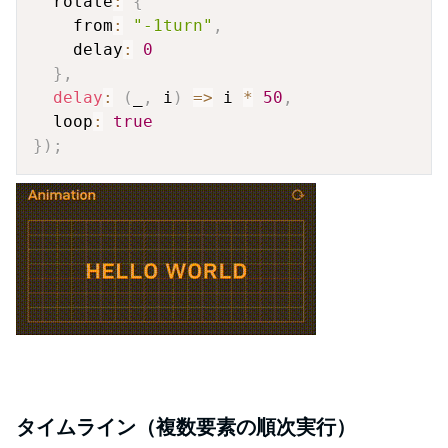
  rotate
:
{
    from
:
"-1turn"
,
    delay
:
0
}
,
delay
:
(
_
,
 i
)
=>
 i 
*
50
,
  loop
:
true
}
)
;
タイムライン（複数要素の順次実行）