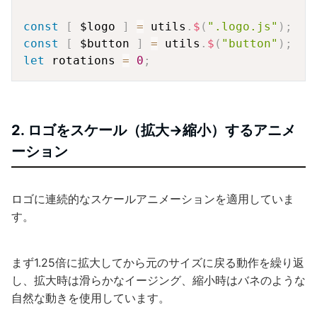
const
[
 $logo 
]
=
 utils
.
$
(
".logo.js"
)
;
const
[
 $button 
]
=
 utils
.
$
(
"button"
)
;
let
 rotations 
=
0
;
2. ロゴをスケール（拡大→縮小）するアニメ
ーション
ロゴに連続的なスケールアニメーションを適用していま
す。
まず1.25倍に拡大してから元のサイズに戻る動作を繰り返
し、拡大時は滑らかなイージング、縮小時はバネのような
自然な動きを使用しています。