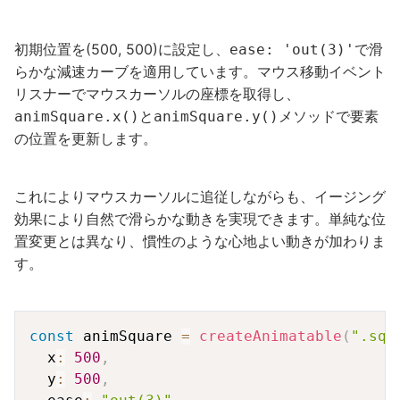
初期位置を(500, 500)に設定し、
で滑
ease: 'out(3)'
らかな減速カーブを適用しています。マウス移動イベント
リスナーでマウスカーソルの座標を取得し、
と
メソッドで要素
animSquare.x()
animSquare.y()
の位置を更新します。
これによりマウスカーソルに追従しながらも、イージング
効果により自然で滑らかな動きを実現できます。単純な位
置変更とは異なり、慣性のような心地よい動きが加わりま
す。
Copy
const
 animSquare 
=
createAnimatable
(
".squ
  x
:
500
,
  y
:
500
,