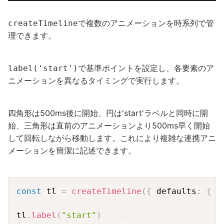
で複数のアニメーションを時系列で管
createTimeline
理できます。
で基準ポイントを設定し、各要素のア
label('start')
ニメーションを異なるタイミングで実行します。
四角形は500ms後に開始、円は'start'ラベルと同時に開
始、三角形は直前のアニメーションより500ms早く開始
して回転しながら移動します。これにより複雑な連携アニ
メーションを簡潔に記述できます。
Copy
const
 tl 
=
createTimeline
(
{
 defaults
:
{
 d
tl
.
label
(
"start"
)