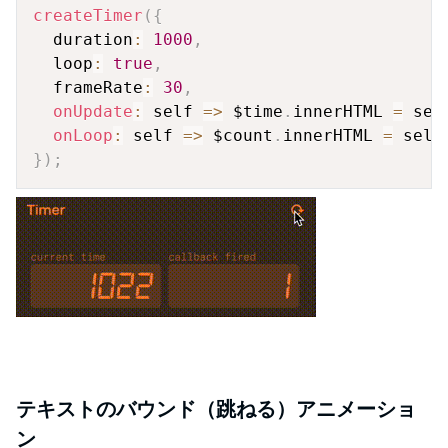
Copy
createTimer
(
{
  duration
:
1000
,
  loop
:
true
,
  frameRate
:
30
,
onUpdate
:
self
=>
 $time
.
innerHTML 
=
 sel
onLoop
:
self
=>
 $count
.
innerHTML 
=
 self
}
)
;
テキストのバウンド（跳ねる）アニメーショ
ン