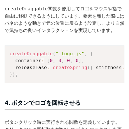
関数を使用してロゴをマウスや指で
createDraggable
自由に移動できるようにしています。要素を離した際には
バネのような動きで元の位置に戻るよう設定し、より自然
で気持ちの良いインタラクションを実現しています。
Copy
createDraggable
(
".logo.js"
,
{
  container
:
[
0
,
0
,
0
,
0
]
,
  releaseEase
:
createSpring
(
{
 stiffness
:
}
)
;
4. ボタンでロゴを回転させる
ボタンクリック時に実行される関数を定義しています。