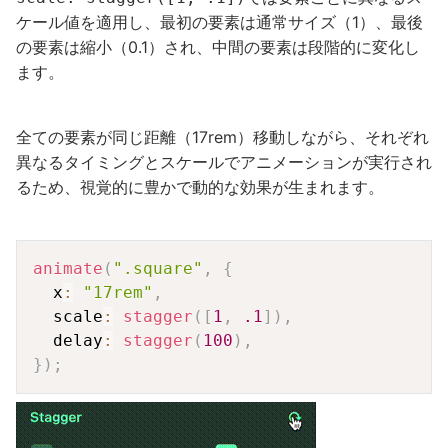
ケール値を適用し、最初の要素は通常サイズ（1）、最後
の要素は縮小（0.1）され、中間の要素は段階的に変化し
ます。
全ての要素が同じ距離（17rem）移動しながら、それぞれ
異なるタイミングとスケールでアニメーションが実行され
るため、視覚的に豊かで動的な効果が生まれます。
Copy
animate
(
".square"
,
{
  x
:
"17rem"
,
  scale
:
stagger
(
[
1
,
.1
]
)
,
  delay
:
stagger
(
100
)
,
}
)
;