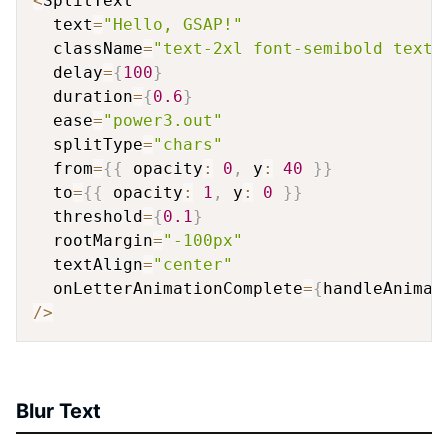
<
SplitText

  text
=
"Hello, GSAP!"
  className
=
"text-2xl font-semibold text-
  delay
=
{
100
}
  duration
=
{
0.6
}
  ease
=
"power3.out"
  splitType
=
"chars"
  from
=
{
{
 opacity
:
0
,
 y
:
40
}
}
  to
=
{
{
 opacity
:
1
,
 y
:
0
}
}
  threshold
=
{
0.1
}
  rootMargin
=
"-100px"
  textAlign
=
"center"
  onLetterAnimationComplete
=
{
handleAnimat
/
>
Blur Text