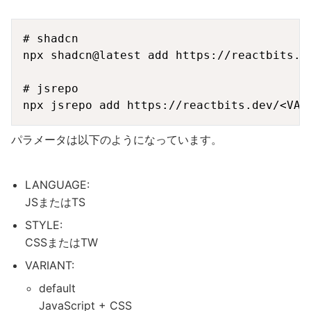
Copy
# shadcn

npx shadcn@latest add https://reactbits.de
# jsrepo

パラメータは以下のようになっています。
LANGUAGE:
JSまたはTS
STYLE:
CSSまたはTW
VARIANT:
default
JavaScript + CSS