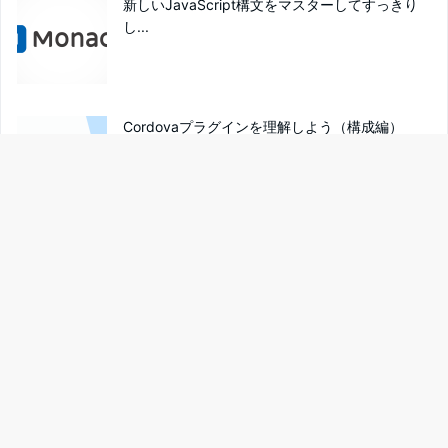
JINS MEME SDK for Monaca リリ...
新しいJavaScript構文をマスターしてすっきり
し...
Cordovaプラグインを理解しよう（構成編）