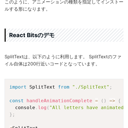
このように、アニメーションの種類を指定してインストー
ルする形になります。
React Bitsのデモ
SplitTextは、以下のように利用します。 SplitTextのファ
イル自体は200行近いコードとなっています。
Copy
import
 SplitText 
from
"./SplitText"
;
const
handleAnimationComplete
=
(
)
=>
{
  console
.
log
(
"All letters have animated!
}
;