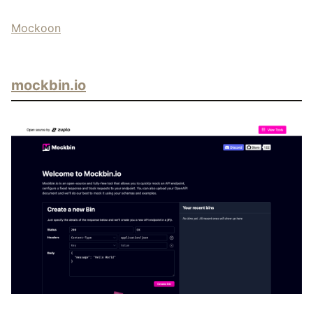
Mockoon
mockbin.io