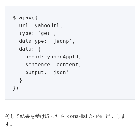
$.ajax({

  url: yahooUrl,

  type: 'get',

  dataType: 'jsonp',

  data: {

    appid: yahooAppId,

    sentence: content,

    output: 'json'

  }

そして結果を受け取ったら <ons-list /> 内に出力しま
す。