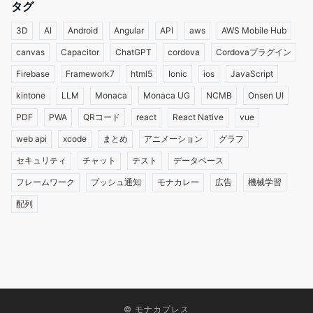
タグ
3D
AI
Android
Angular
API
aws
AWS Mobile Hub
canvas
Capacitor
ChatGPT
cordova
Cordovaプラグイン
Firebase
Framework7
html5
Ionic
ios
JavaScript
kintone
LLM
Monaca
Monaca UG
NCMB
Onsen UI
PDF
PWA
QRコード
react
React Native
vue
web api
xcode
まとめ
アニメーション
グラフ
セキュリティ
チャット
テスト
データベース
フレームワーク
プッシュ通知
モナカレー
広告
機械学習
配列
©
モナカプレス