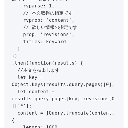
    rvparse: 1,

    // 本文取得の指定です

    rvprop: 'content',

    // 欲しい情報の指定です

    prop: 'revisions',

    titles: keyword

  }

})

.then(function(results) {

  //本文を抽出します

  let key = 
Object.keys(results.query.pages)[0];

  let content = 
results.query.pages[key].revisions[0
]['*'];

  content = jQuery.truncate(content, 
{

    length: 1000,
