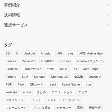
事例紹介
技術情報
連携サービス
タグ
3D
AI
Android
Angular
API
aws
AWS Mobile Hub
canvas
Capacitor
ChatGPT
cordova
Cordovaプラグイン
Firebase
Framework7
html5
Ionic
ios
JavaScript
kintone
LLM
Monaca
Monaca UG
NCMB
Onsen UI
PDF
PWA
QRコード
react
React Native
vue
web api
xcode
まとめ
アニメーション
グラフ
セキュリティ
チャット
テスト
データベース
フレームワーク
プッシュ通知
モナカレー
広告
機械学習