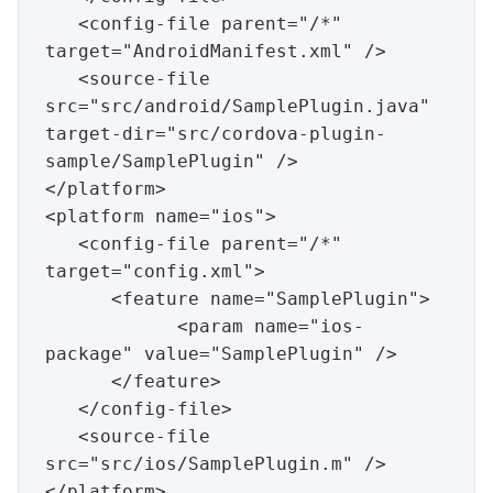
   <config-file parent="/*" 
target="AndroidManifest.xml" />

   <source-file 
src="src/android/SamplePlugin.java" 
target-dir="src/cordova-plugin-
sample/SamplePlugin" />

</platform>

<platform name="ios">

   <config-file parent="/*" 
target="config.xml">

      <feature name="SamplePlugin">

            <param name="ios-
package" value="SamplePlugin" />

      </feature>

   </config-file>

   <source-file 
src="src/ios/SamplePlugin.m" />
