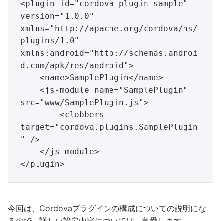
<plugin id="cordova-plugin-sample" 
version="1.0.0" 
xmlns="http://apache.org/cordova/ns/
plugins/1.0" 
xmlns:android="http://schemas.androi
d.com/apk/res/android">

    <name>SamplePlugin</name>

    <js-module name="SamplePlugin" 
src="www/SamplePlugin.js">

        <clobbers 
target="cordova.plugins.SamplePlugin
" />

    </js-module>

今回は、Cordovaプラグインの構成についての説明にな
るので、詳しい設定内容については、割愛します。