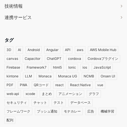
技術情報
連携サービス
タグ
3D
AI
Android
Angular
API
aws
AWS Mobile Hub
canvas
Capacitor
ChatGPT
cordova
Cordovaプラグイン
Firebase
Framework7
html5
Ionic
ios
JavaScript
kintone
LLM
Monaca
Monaca UG
NCMB
Onsen UI
PDF
PWA
QRコード
react
React Native
vue
web api
xcode
まとめ
アニメーション
グラフ
セキュリティ
チャット
テスト
データベース
フレームワーク
プッシュ通知
モナカレー
広告
機械学習
配列