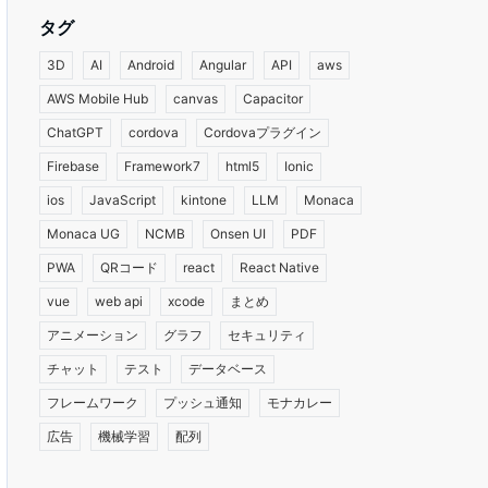
タグ
3D
AI
Android
Angular
API
aws
AWS Mobile Hub
canvas
Capacitor
ChatGPT
cordova
Cordovaプラグイン
Firebase
Framework7
html5
Ionic
ios
JavaScript
kintone
LLM
Monaca
Monaca UG
NCMB
Onsen UI
PDF
PWA
QRコード
react
React Native
vue
web api
xcode
まとめ
アニメーション
グラフ
セキュリティ
チャット
テスト
データベース
フレームワーク
プッシュ通知
モナカレー
広告
機械学習
配列