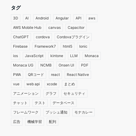
タグ
3D
AI
Android
Angular
API
aws
AWS Mobile Hub
canvas
Capacitor
ChatGPT
cordova
Cordovaプラグイン
Firebase
Framework7
html5
Ionic
ios
JavaScript
kintone
LLM
Monaca
Monaca UG
NCMB
Onsen UI
PDF
PWA
QRコード
react
React Native
vue
web api
xcode
まとめ
アニメーション
グラフ
セキュリティ
チャット
テスト
データベース
フレームワーク
プッシュ通知
モナカレー
広告
機械学習
配列