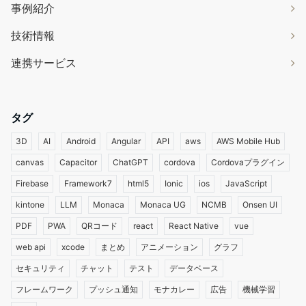
事例紹介
技術情報
連携サービス
タグ
3D
AI
Android
Angular
API
aws
AWS Mobile Hub
canvas
Capacitor
ChatGPT
cordova
Cordovaプラグイン
Firebase
Framework7
html5
Ionic
ios
JavaScript
kintone
LLM
Monaca
Monaca UG
NCMB
Onsen UI
PDF
PWA
QRコード
react
React Native
vue
web api
xcode
まとめ
アニメーション
グラフ
セキュリティ
チャット
テスト
データベース
フレームワーク
プッシュ通知
モナカレー
広告
機械学習