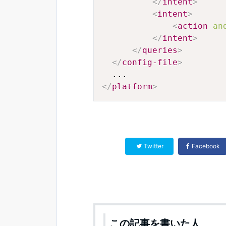
</
intent
>
<
intent
>
<
action
an
</
intent
>
</
queries
>
</
config-file
>
</
platform
>
Twitter
Facebook
この記事を書いた人