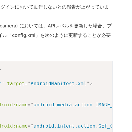
ラグインにおいて動作しないとの報告が上がっていま
in-camera) においては、APIレベルを更新した場合、プ
「config.xml」を次のように更新することが必要
Copy
>
*
"
target
=
"
AndroidManifest.xml
"
>
droid:
name
=
"
android.media.action.IMAGE_CAPTUR
droid:
name
=
"
android.intent.action.GET_CONTENT