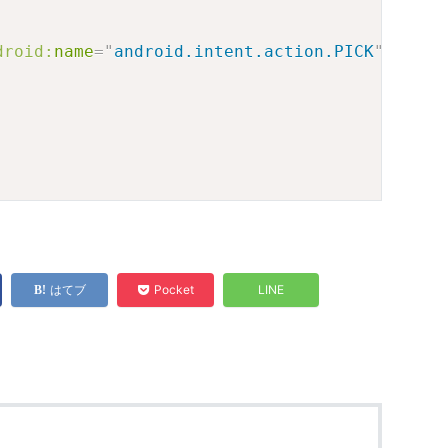
droid:
name
=
"
android.intent.action.PICK
"
/>
はてブ
Pocket
LINE