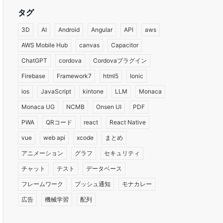
タグ
3D
AI
Android
Angular
API
aws
AWS Mobile Hub
canvas
Capacitor
ChatGPT
cordova
Cordovaプラグイン
Firebase
Framework7
html5
Ionic
ios
JavaScript
kintone
LLM
Monaca
Monaca UG
NCMB
Onsen UI
PDF
PWA
QRコード
react
React Native
vue
web api
xcode
まとめ
アニメーション
グラフ
セキュリティ
チャット
テスト
データベース
フレームワーク
プッシュ通知
モナカレー
広告
機械学習
配列