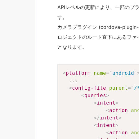
APIレベルの更新により、一部のプ
す。
カメラプラグイン (cordova-plug
ロジェクトのルート直下にあるファイル
となります。
<
platform
name
=
"
android
"
  ...

<
config-file
parent
=
"
/
<
queries
>
<
intent
>
<
action
an
</
intent
>
<
intent
>
<
action
an