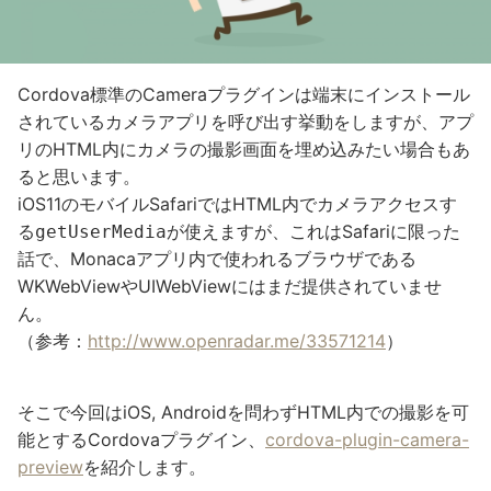
Cordova標準のCameraプラグインは端末にインストール
されているカメラアプリを呼び出す挙動をしますが、アプ
リのHTML内にカメラの撮影画面を埋め込みたい場合もあ
ると思います。
iOS11のモバイルSafariではHTML内でカメラアクセスす
る
が使えますが、これはSafariに限った
getUserMedia
話で、Monacaアプリ内で使われるブラウザである
WKWebViewやUIWebViewにはまだ提供されていませ
ん。
（参考：
http://www.openradar.me/33571214
）
そこで今回はiOS, Androidを問わずHTML内での撮影を可
能とするCordovaプラグイン、
cordova-plugin-camera-
preview
を紹介します。