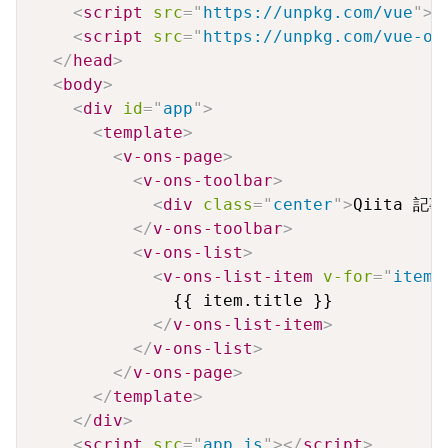
<
script
src
=
"
https://unpkg.com/vue
"
>
<
<
script
src
=
"
https://unpkg.com/vue-on
</
head
>
<
body
>
<
div
id
=
"
app
"
>
<
template
>
<
v-ons-page
>
<
v-ons-toolbar
>
<
div
class
=
"
center
"
>
Qiita 記
</
v-ons-toolbar
>
<
v-ons-list
>
<
v-ons-list-item
v-for
=
"
item 
              {{ item.title }}

</
v-ons-list-item
>
</
v-ons-list
>
</
v-ons-page
>
</
template
>
</
div
>
<
script
src
=
"
app.js
"
>
</
script
>