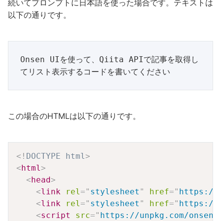
続いてプロンプトに日本語を使った場合です。テキストは
以下の通りです。
Onsen UIを使って、Qiita APIで記事を取得し
この場合のHTMLは以下の通りです。
Copy
<!
DOCTYPE
html
>
<
html
>
<
head
>
<
link
rel
=
"
stylesheet
"
href
=
"
https://
<
link
rel
=
"
stylesheet
"
href
=
"
https://
<
script
src
=
"
https://unpkg.com/onsenu