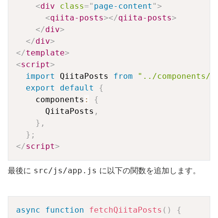
<
div
class
=
"
page-content
"
>
<
qiita-posts
>
</
qiita-posts
>
</
div
>
</
div
>
</
template
>
<
script
>
import
 QiitaPosts 
from
"../components/q
export
default
{
    components
:
{
      QiitaPosts
,
}
,
}
;
</
script
>
最後に
に以下の関数を追加します。
src/js/app.js
Copy
async
function
fetchQiitaPosts
(
)
{