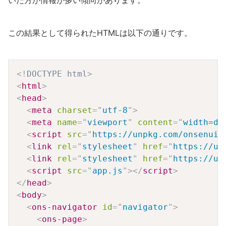
この結果として得られたHTMLは以下の通りです。
Copy
<!
DOCTYPE
html
>
<
html
>
<
head
>
<
meta
charset
=
"
utf-8
"
>
<
meta
name
=
"
viewport
"
content
=
"
width=de
<
script
src
=
"
https://unpkg.com/onsenui@
<
link
rel
=
"
stylesheet
"
href
=
"
https://un
<
link
rel
=
"
stylesheet
"
href
=
"
https://un
<
script
src
=
"
app.js
"
>
</
script
>
</
head
>
<
body
>
<
ons-navigator
id
=
"
navigator
"
>
<
ons-page
>