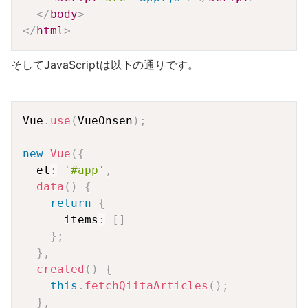
</
body
>
</
html
>
そしてJavaScriptは以下の通りです。
Copy
Vue
.
use
(
VueOnsen
)
;
new
Vue
(
{
  el
:
'#app'
,
data
(
)
{
return
{
      items
:
[
]
}
;
}
,
created
(
)
{
this
.
fetchQiitaArticles
(
)
;
}
,