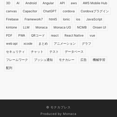
3D
AI
Android
Angular
API
aws
AWS Mobile Hub
canvas
Capacitor
ChatGPT
cordova
Cordovaプラグイン
Firebase
Framework7
html5
Ionic
ios
JavaScript
kintone
LLM
Monaca
Monaca UG
NCMB
Onsen UI
PDF
PWA
QRコード
react
React Native
vue
web api
xcode
まとめ
アニメーション
グラフ
セキュリティ
チャット
テスト
データベース
フレームワーク
プッシュ通知
モナカレー
広告
機械学習
配列
©
モナカプレス
Produced by Monaca