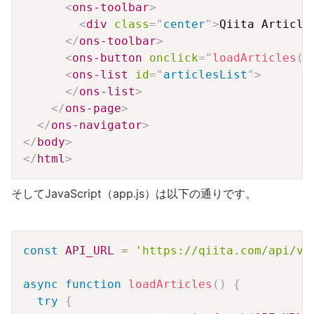
<
ons-toolbar
>
<
div
class
=
"
center
"
>
Qiita Article
</
ons-toolbar
>
<
ons-button
onclick
=
"
loadArticles
(
)
<
ons-list
id
=
"
articlesList
"
>
</
ons-list
>
</
ons-page
>
</
ons-navigator
>
</
body
>
</
html
>
そしてJavaScript（app.js）は以下の通りです。
Copy
const
API_URL
=
'https://qiita.com/api/v2
async
function
loadArticles
(
)
{
try
{