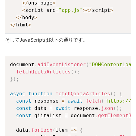
<
/
ons
-
page
>
<
script src
=
"app.js"
>
<
/
script
>
<
/
body
>
<
/
html
>
そしてJavaScriptは以下の通りです。
Copy
document
.
addEventListener
(
"DOMContentLoad
fetchQiitaArticles
(
)
;
}
)
;
async
function
fetchQiitaArticles
(
)
{
const
 response 
=
await
fetch
(
"https://q
const
 data 
=
await
 response
.
json
(
)
;
const
 qiitaList 
=
 document
.
getElementBy
  data
.
forEach
(
item
=>
{