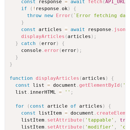
const
 response 
=
await
fetch
(
API_URL
)
if
(
!
response
.
ok
)
{
throw
new
Error
(
`
Error fetching dat
}
const
 articles 
=
await
 response
.
json
(
displayArticles
(
articles
)
;
}
catch
(
error
)
{
    console
.
error
(
error
)
;
}
}
function
displayArticles
(
articles
)
{
const
 list 
=
 document
.
getElementById
(
'a
  list
.
innerHTML 
=
''
;
for
(
const
 article 
of
 articles
)
{
const
 listItem 
=
 document
.
createEleme
    listItem
.
setAttribute
(
'tappable'
,
tru
    listItem
.
setAttribute
(
'modifier'
,
'ch