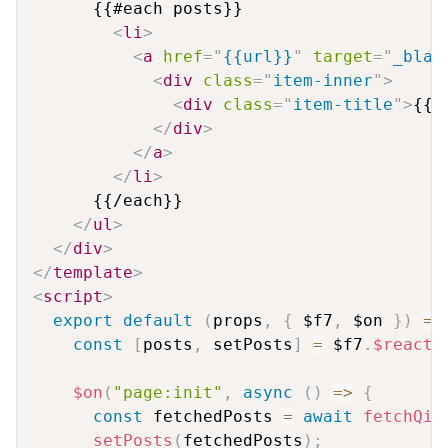
      {{#each posts}}

<
li
>
<
a
href
=
"
{{url}}
"
target
=
"
_blan
<
div
class
=
"
item-inner
"
>
<
div
class
=
"
item-title
"
>
{{t
</
div
>
</
a
>
</
li
>
      {{/each}}

</
ul
>
</
div
>
</
template
>
<
script
>
export
default
(
props
,
{
 $f7
,
 $on 
}
)
=>
const
[
posts
,
 setPosts
]
=
 $f7
.
$reacti
$on
(
"page:init"
,
async
(
)
=>
{
const
 fetchedPosts 
=
await
fetchQii
setPosts
(
fetchedPosts
)
;