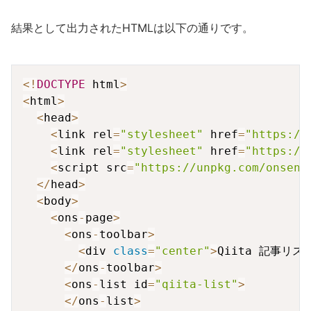
結果として出力されたHTMLは以下の通りです。
Copy
<
!
DOCTYPE
 html
>
<
html
>
<
head
>
<
link rel
=
"stylesheet"
 href
=
"https://
<
link rel
=
"stylesheet"
 href
=
"https://
<
script src
=
"https://unpkg.com/onsenu
<
/
head
>
<
body
>
<
ons
-
page
>
<
ons
-
toolbar
>
<
div 
class
=
"center"
>
Qiita 記事リス
<
/
ons
-
toolbar
>
<
ons
-
list id
=
"qiita-list"
>
<
/
ons
-
list
>