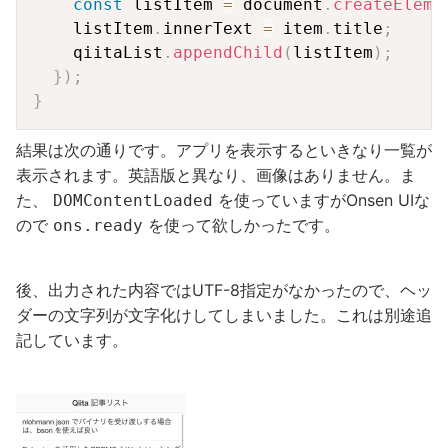
const
 listItem 
=
 document
.
createEleme
    listItem
.
innerText 
=
 item
.
title
;
    qiitaList
.
appendChild
(
listItem
)
;
}
)
;
}
結果は次の通りです。アプリを表示するといきなり一覧が
表示されます。英語版と異なり、画像はありません。ま
た、
を使っていますがOnsen UIな
DOMContentLoaded
ので
を使って欲しかったです。
ons.ready
後、出力された内容ではUTF-8指定がなかったので、ヘッ
ダーの文字列が文字化けしてしまいました。これは別途追
記しています。