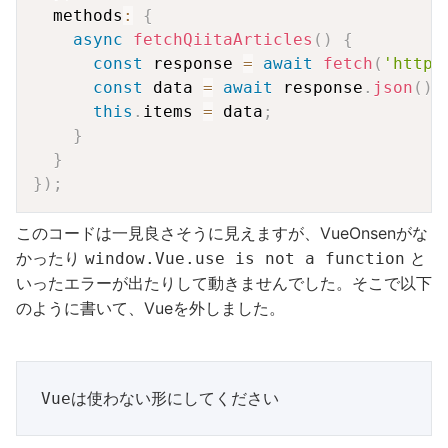
  methods
:
{
async
fetchQiitaArticles
(
)
{
const
 response 
=
await
fetch
(
'https
const
 data 
=
await
 response
.
json
(
)
;
this
.
items 
=
 data
;
}
}
}
)
;
このコードは一見良さそうに見えますが、VueOnsenがな
かったり
と
window.Vue.use is not a function
いったエラーが出たりして動きませんでした。そこで以下
のように書いて、Vueを外しました。