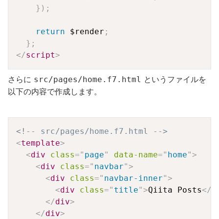
}
)
;
return
 $render
;
}
;
</
script
>
さらに
というファイルを
src/pages/home.f7.html
以下の内容で作成します。
Copy
<!-- src/pages/home.f7.html -->
<
template
>
<
div
class
=
"
page
"
data-name
=
"
home
"
>
<
div
class
=
"
navbar
"
>
<
div
class
=
"
navbar-inner
"
>
<
div
class
=
"
title
"
>
Qiita Posts
</
d
</
div
>
</
div
>