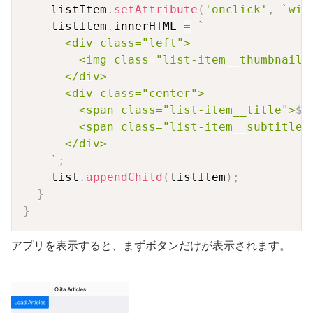
    listItem
.
setAttribute
(
'onclick'
,
`
win
    listItem
.
innerHTML 
=
`
      <div class="left">

        <img class="list-item__thumbnail"
      </div>

      <div class="center">

        <span class="list-item__title">
${
        <span class="list-item__subtitle"
      </div>

`
;
    list
.
appendChild
(
listItem
)
;
}
}
アプリを表示すると、まずボタンだけが表示されます。