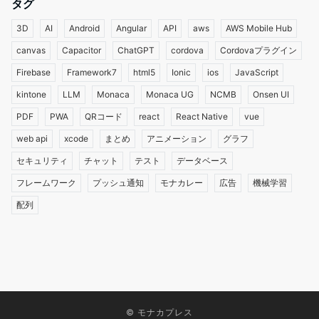
タグ
3D
AI
Android
Angular
API
aws
AWS Mobile Hub
canvas
Capacitor
ChatGPT
cordova
Cordovaプラグイン
Firebase
Framework7
html5
Ionic
ios
JavaScript
kintone
LLM
Monaca
Monaca UG
NCMB
Onsen UI
PDF
PWA
QRコード
react
React Native
vue
web api
xcode
まとめ
アニメーション
グラフ
セキュリティ
チャット
テスト
データベース
フレームワーク
プッシュ通知
モナカレー
広告
機械学習
配列
©
モナカプレス