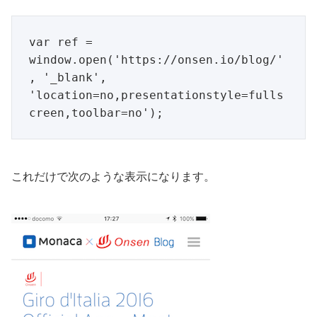
var ref = 
window.open('https://onsen.io/blog/'
, '_blank', 
'location=no,presentationstyle=fulls
これだけで次のような表示になります。