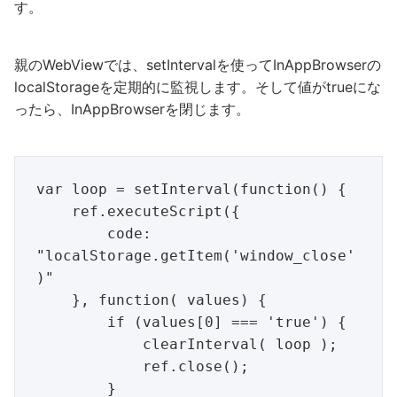
す。
親のWebViewでは、setIntervalを使ってInAppBrowserの
localStorageを定期的に監視します。そして値がtrueにな
ったら、InAppBrowserを閉じます。
var loop = setInterval(function() {

    ref.executeScript({

        code: 
"localStorage.getItem('window_close'
)"

    }, function( values) {

        if (values[0] === 'true') {

            clearInterval( loop );

            ref.close();

        }
