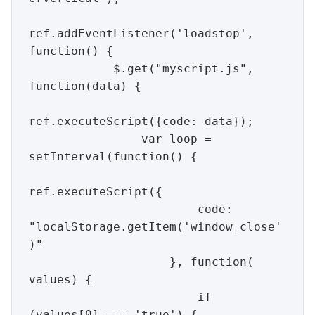
ref.addEventListener('loadstop', 
function() {

            $.get("myscript.js", 
function(data) {

ref.executeScript({code: data});

                var loop = 
setInterval(function() {

ref.executeScript({

                        code: 
"localStorage.getItem('window_close'
)"

                    }, function( 
values) {

                        if 
(values[0] === 'true') {
