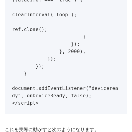
clearInterval( loop );

ref.close();

                        }

                    });

                }, 2000);

            });

        });

    }

document.addEventListener("devicerea
dy", onDeviceReady, false);

これを実際に動かすと次のようになります。