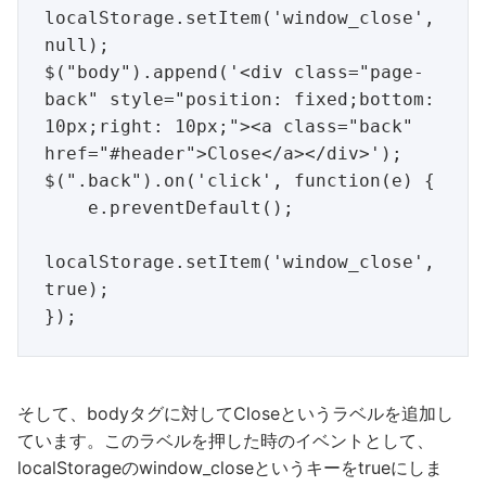
localStorage.setItem('window_close', 
null);

$("body").append('<div class="page-
back" style="position: fixed;bottom: 
10px;right: 10px;"><a class="back" 
href="#header">Close</a></div>');

$(".back").on('click', function(e) {

    e.preventDefault();

localStorage.setItem('window_close', 
true);

そして、bodyタグに対してCloseというラベルを追加し
ています。このラベルを押した時のイベントとして、
localStorageのwindow_closeというキーをtrueにしま