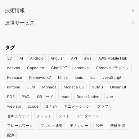
技術情報
連携サービス
タグ
3D
AI
Android
Angular
API
aws
AWS Mobile Hub
canvas
Capacitor
ChatGPT
cordova
Cordovaプラグイン
Firebase
Framework7
html5
Ionic
ios
JavaScript
kintone
LLM
Monaca
Monaca UG
NCMB
Onsen UI
PDF
PWA
QRコード
react
React Native
vue
web api
xcode
まとめ
アニメーション
グラフ
セキュリティ
チャット
テスト
データベース
フレームワーク
プッシュ通知
モナカレー
広告
機械学習
配列