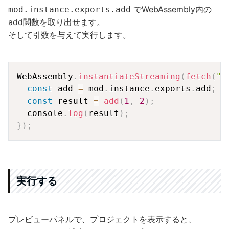
でWebAssembly内の
mod.instance.exports.add
add関数を取り出せます。
そして引数を与えて実行します。
Copy
WebAssembly
.
instantiateStreaming
(
fetch
(
"a
const
 add 
=
 mod
.
instance
.
exports
.
add
;
const
 result 
=
add
(
1
,
2
)
;
  console
.
log
(
result
)
;
}
)
;
実行する
プレビューパネルで、プロジェクトを表示すると、