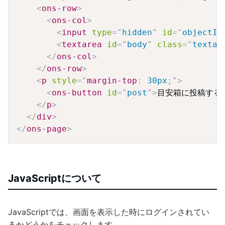
<
ons-row
>
<
ons-col
>
<
input
type
=
"
hidden
"
id
=
"
objectId
<
textarea
id
=
"
body
"
class
=
"
textar
</
ons-col
>
</
ons-row
>
<
p
style
=
"
margin-top
:
 30px
;
"
>
<
ons-button
id
=
"
post
"
>
目安箱に投稿する
</
p
>
</
div
>
</
ons-page
>
JavaScriptについて
JavaScriptでは、画面を表示した時にログインされてい
るかどうかをチェックします。