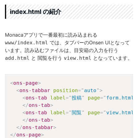
index.html の紹介
Monacaアプリで一番最初に読み込まれる
では、タブバーのOnsen UIとなって
www/index.html
います。読み込むファイルは、目安箱の入力を行う
と 閲覧を行う
となっています。
add.html
view.html
Copy
<
ons-page
>
<
ons-tabbar
position
=
"
auto
"
>
<
ons-tab
label
=
"
投稿
"
page
=
"
form.html
"
</
ons-tab
>
<
ons-tab
label
=
"
閲覧
"
page
=
"
view.html
"
</
ons-tab
>
</
ons-tabbar
>
</
ons-page
>