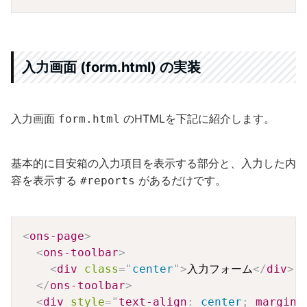
入力画面 (form.html) の実装
入力画面
のHTMLを下記に紹介します。
form.html
基本的に目安箱の入力項目を表示する部分と、入力した内
容を表示する
があるだけです。
#reports
Copy
<
ons-page
>
<
ons-toolbar
>
<
div
class
=
"
center
"
>
入力フォーム
</
div
>
</
ons-toolbar
>
<
div
style
=
"
text-align
:
 center
;
margin-