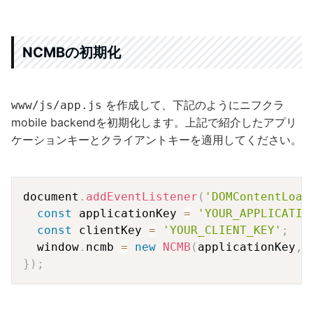
NCMBの初期化
を作成して、下記のようにニフクラ
www/js/app.js
mobile backendを初期化します。上記で紹介したアプリ
ケーションキーとクライアントキーを適用してください。
Copy
document
.
addEventListener
(
'DOMContentLoad
const
 applicationKey 
=
'YOUR_APPLICATIO
const
 clientKey 
=
'YOUR_CLIENT_KEY'
;
  window
.
ncmb 
=
new
NCMB
(
applicationKey
,
 
}
)
;