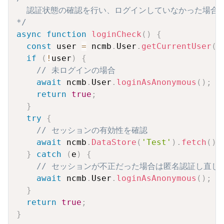
  認証状態の確認を行い、ログインしていなかった場合は
*/
async
function
loginCheck
(
)
{
const
 user 
=
 ncmb
.
User
.
getCurrentUser
(
)
if
(
!
user
)
{
// 未ログインの場合
await
 ncmb
.
User
.
loginAsAnonymous
(
)
;
return
true
;
}
try
{
// セッションの有効性を確認
await
 ncmb
.
DataStore
(
'Test'
)
.
fetch
(
)
;
}
catch
(
e
)
{
// セッションが不正だった場合は匿名認証し直し
await
 ncmb
.
User
.
loginAsAnonymous
(
)
;
}
return
true
;
}