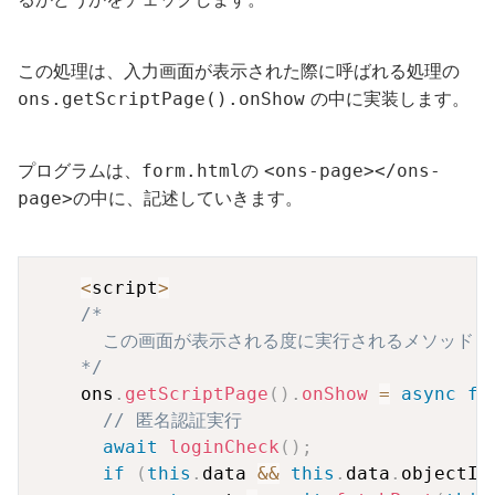
この処理は、入力画面が表示された際に呼ばれる処理の
の中に実装します。
ons.getScriptPage().onShow
プログラムは、
の
form.html
<ons-page></ons-
の中に、記述していきます。
page>
Copy
<
script
>
/*

      この画面が表示される度に実行されるメソッド

    */
    ons
.
getScriptPage
(
)
.
onShow
=
async
fu
// 匿名認証実行
await
loginCheck
(
)
;
if
(
this
.
data 
&&
this
.
data
.
objectId