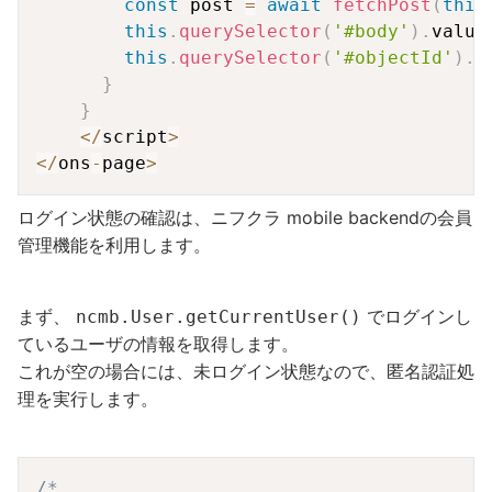
const
 post 
=
await
fetchPost
(
this
this
.
querySelector
(
'#body'
)
.
value
this
.
querySelector
(
'#objectId'
)
.
v
}
}
<
/
script
>
<
/
ons
-
page
>
ログイン状態の確認は、ニフクラ mobile backendの会員
管理機能を利用します。
まず、
でログインし
ncmb.User.getCurrentUser()
ているユーザの情報を取得します。
これが空の場合には、未ログイン状態なので、匿名認証処
理を実行します。
Copy
/*
