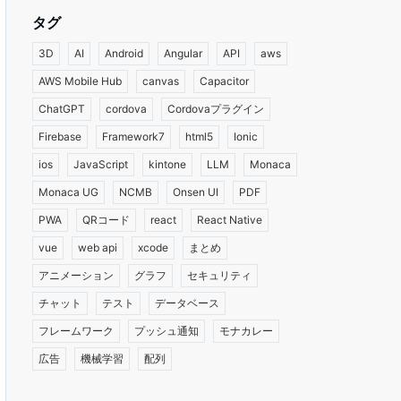
タグ
3D
AI
Android
Angular
API
aws
AWS Mobile Hub
canvas
Capacitor
ChatGPT
cordova
Cordovaプラグイン
Firebase
Framework7
html5
Ionic
ios
JavaScript
kintone
LLM
Monaca
Monaca UG
NCMB
Onsen UI
PDF
PWA
QRコード
react
React Native
vue
web api
xcode
まとめ
アニメーション
グラフ
セキュリティ
チャット
テスト
データベース
フレームワーク
プッシュ通知
モナカレー
広告
機械学習
配列