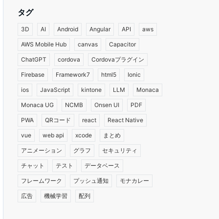
タグ
3D
AI
Android
Angular
API
aws
AWS Mobile Hub
canvas
Capacitor
ChatGPT
cordova
Cordovaプラグイン
Firebase
Framework7
html5
Ionic
ios
JavaScript
kintone
LLM
Monaca
Monaca UG
NCMB
Onsen UI
PDF
PWA
QRコード
react
React Native
vue
web api
xcode
まとめ
アニメーション
グラフ
セキュリティ
チャット
テスト
データベース
フレームワーク
プッシュ通知
モナカレー
広告
機械学習
配列