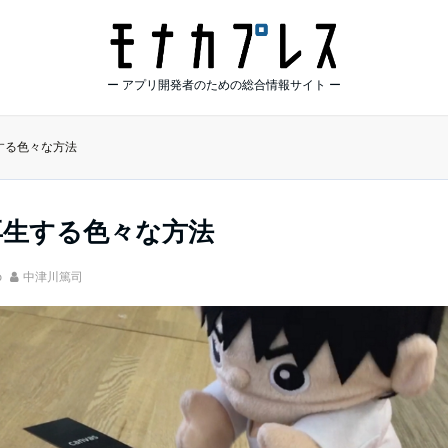
ー アプリ開発者のための総合情報サイト ー
生する色々な方法
再生する色々な方法
o
中津川篤司