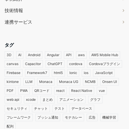
技術情報
連携サービス
タグ
3D
AI
Android
Angular
API
aws
AWS Mobile Hub
canvas
Capacitor
ChatGPT
cordova
Cordovaプラグイン
Firebase
Framework7
html5
Ionic
ios
JavaScript
kintone
LLM
Monaca
Monaca UG
NCMB
Onsen UI
PDF
PWA
QRコード
react
React Native
vue
web api
xcode
まとめ
アニメーション
グラフ
セキュリティ
チャット
テスト
データベース
フレームワーク
プッシュ通知
モナカレー
広告
機械学習
配列