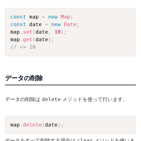
Copy
const
 map 
=
new
Map
;
const
 date 
=
new
Date
;
map
.
set
(
date
,
10
)
;
map
.
get
(
date
)
;
// => 10
データの削除
データの削除は
メソッドを使って行います。
delete
Copy
map
.
delete
(
date
)
;
データをすべて削除する場合は
メソッドを使いま
clear