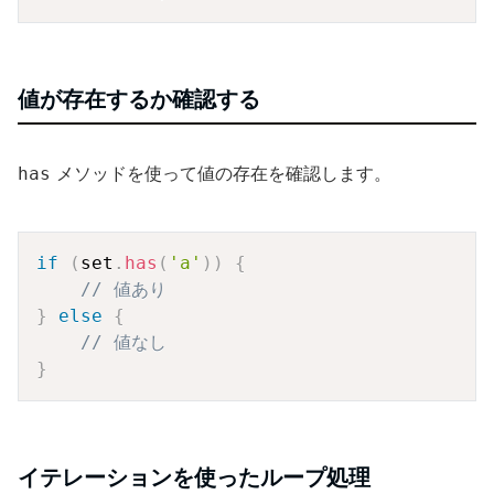
値が存在するか確認する
メソッドを使って値の存在を確認します。
has
Copy
if
(
set
.
has
(
'a'
)
)
{
// 値あり
}
else
{
// 値なし
}
イテレーションを使ったループ処理