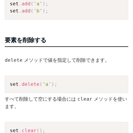
Copy
set
.
add
(
'a'
)
;
set
.
add
(
'b'
)
;
要素を削除する
メソッドで値を指定して削除できます。
delete
Copy
set
.
delete
(
'a'
)
;
すべて削除して空にする場合には
メソッドを使い
clear
ます。
Copy
set
.
clear
(
)
;