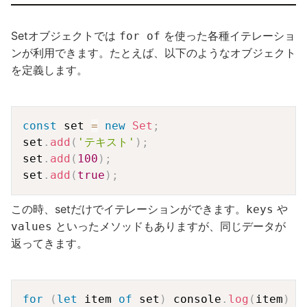
Setオブジェクトでは
を使った各種イテレーショ
for of
ンが利用できます。たとえば、以下のようなオブジェクト
を定義します。
Copy
const
 set 
=
new
Set
;
set
.
add
(
'テキスト'
)
;
set
.
add
(
100
)
;
set
.
add
(
true
)
;
この時、setだけでイテレーションができます。
や
keys
といったメソッドもありますが、同じデータが
values
返ってきます。
Copy
for
(
let
 item 
of
 set
)
 console
.
log
(
item
)