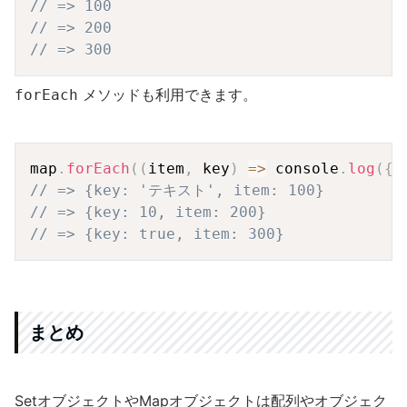
// => 100
// => 200
// => 300
メソッドも利用できます。
forEach
Copy
map
.
forEach
(
(
item
,
 key
)
=>
 console
.
log
(
{
k
// => {key: 'テキスト', item: 100}
// => {key: 10, item: 200}
// => {key: true, item: 300}
まとめ
SetオブジェクトやMapオブジェクトは配列やオブジェク