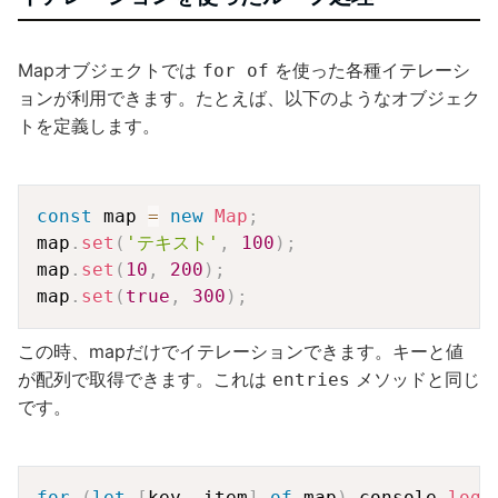
Mapオブジェクトでは
を使った各種イテレーシ
for of
ョンが利用できます。たとえば、以下のようなオブジェク
トを定義します。
Copy
const
 map 
=
new
Map
;
map
.
set
(
'テキスト'
,
100
)
;
map
.
set
(
10
,
200
)
;
map
.
set
(
true
,
300
)
;
この時、mapだけでイテレーションできます。キーと値
が配列で取得できます。これは
メソッドと同じ
entries
です。
Copy
for
(
let
[
key
,
 item
]
of
 map
)
 console
.
log
(