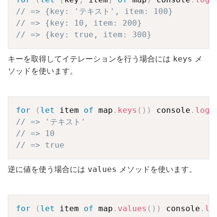
// => {key: 'テキスト', item: 100}
// => {key: 10, item: 200}
// => {key: true, item: 300}
キーを取得してイテレーションを行う場合には
メ
keys
ソッドを使います。
Copy
for
(
let
 item 
of
 map
.
keys
(
)
)
 console
.
log
(
// => 'テキスト'
// => 10
// => true
逆に値を使う場合には
メソッドを使います。
values
Copy
for
(
let
 item 
of
 map
.
values
(
)
)
 console
.
lo