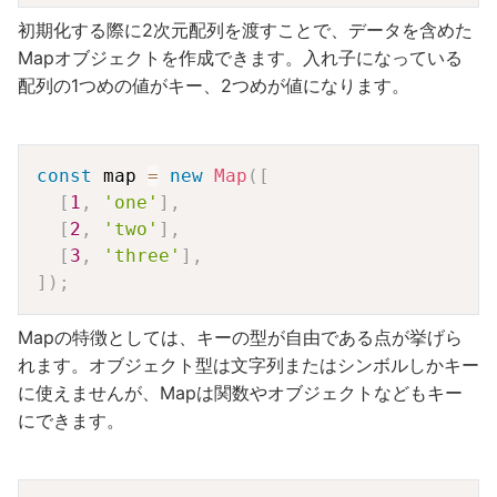
初期化する際に2次元配列を渡すことで、データを含めた
Mapオブジェクトを作成できます。入れ子になっている
配列の1つめの値がキー、2つめが値になります。
Copy
const
 map 
=
new
Map
(
[
[
1
,
'one'
]
,
[
2
,
'two'
]
,
[
3
,
'three'
]
,
]
)
;
Mapの特徴としては、キーの型が自由である点が挙げら
れます。オブジェクト型は文字列またはシンボルしかキー
に使えませんが、Mapは関数やオブジェクトなどもキー
にできます。