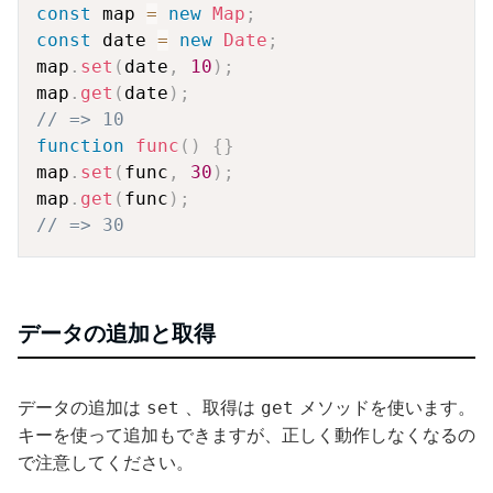
Copy
const
 map 
=
new
Map
;
const
 date 
=
new
Date
;
map
.
set
(
date
,
10
)
;
map
.
get
(
date
)
;
// => 10
function
func
(
)
{
}
map
.
set
(
func
,
30
)
;
map
.
get
(
func
)
;
// => 30
データの追加と取得
データの追加は
、取得は
メソッドを使います。
set
get
キーを使って追加もできますが、正しく動作しなくなるの
で注意してください。