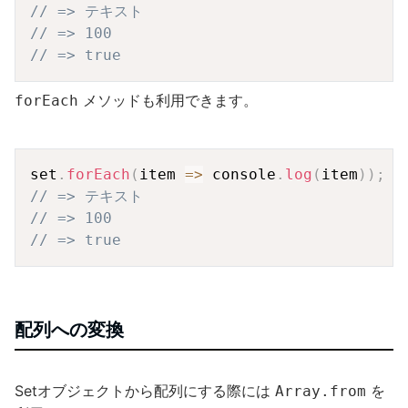
// => テキスト
// => 100
// => true
メソッドも利用できます。
forEach
Copy
set
.
forEach
(
item
=>
 console
.
log
(
item
)
)
;
// => テキスト
// => 100
// => true
配列への変換
Setオブジェクトから配列にする際には
を
Array.from