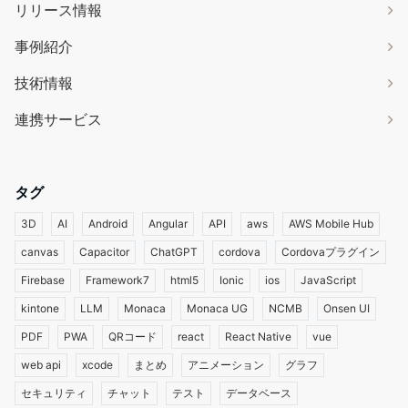
リリース情報
事例紹介
技術情報
連携サービス
タグ
3D
AI
Android
Angular
API
aws
AWS Mobile Hub
canvas
Capacitor
ChatGPT
cordova
Cordovaプラグイン
Firebase
Framework7
html5
Ionic
ios
JavaScript
kintone
LLM
Monaca
Monaca UG
NCMB
Onsen UI
PDF
PWA
QRコード
react
React Native
vue
web api
xcode
まとめ
アニメーション
グラフ
セキュリティ
チャット
テスト
データベース