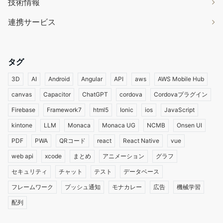
技術情報
連携サービス
タグ
3D
AI
Android
Angular
API
aws
AWS Mobile Hub
canvas
Capacitor
ChatGPT
cordova
Cordovaプラグイン
Firebase
Framework7
html5
Ionic
ios
JavaScript
kintone
LLM
Monaca
Monaca UG
NCMB
Onsen UI
PDF
PWA
QRコード
react
React Native
vue
web api
xcode
まとめ
アニメーション
グラフ
セキュリティ
チャット
テスト
データベース
フレームワーク
プッシュ通知
モナカレー
広告
機械学習
配列