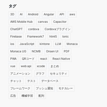
タグ
3D
AI
Android
Angular
API
aws
AWS Mobile Hub
canvas
Capacitor
ChatGPT
cordova
Cordovaプラグイン
Firebase
Framework7
html5
Ionic
ios
JavaScript
kintone
LLM
Monaca
Monaca UG
NCMB
Onsen UI
PDF
PWA
QRコード
react
React Native
vue
web api
xcode
まとめ
アニメーション
グラフ
セキュリティ
チャット
テスト
データベース
フレームワーク
プッシュ通知
モナカレー
広告
機械学習
配列