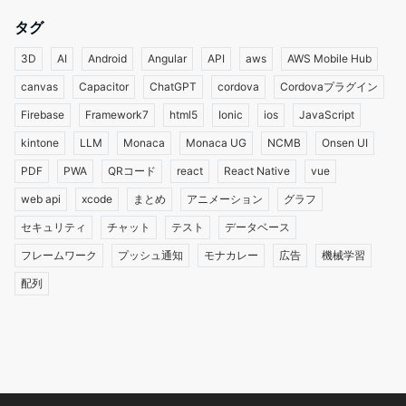
タグ
3D
AI
Android
Angular
API
aws
AWS Mobile Hub
canvas
Capacitor
ChatGPT
cordova
Cordovaプラグイン
Firebase
Framework7
html5
Ionic
ios
JavaScript
kintone
LLM
Monaca
Monaca UG
NCMB
Onsen UI
PDF
PWA
QRコード
react
React Native
vue
web api
xcode
まとめ
アニメーション
グラフ
セキュリティ
チャット
テスト
データベース
フレームワーク
プッシュ通知
モナカレー
広告
機械学習
配列