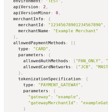
  environment
:
"TEST"
,
  apiVersion
:
2
,
  apiVersionMinor
:
0
,
  merchantInfo
:
{
    merchantId
:
"12345678901234567890"
,
    merchantName
:
"Example Merchant"
}
,
  allowedPaymentMethods
:
[
{
    type
:
"CARD"
,
    parameters
:
{
      allowedAuthMethods
:
[
"PAN_ONLY"
,
"C
      allowedCardNetworks
:
[
"JCB"
,
"MASTE
}
,
    tokenizationSpecification
:
{
      type
:
"PAYMENT_GATEWAY"
,
      parameters
:
{
"gateway"
:
"example"
,
"gatewayMerchantId"
:
"exampleGate
}