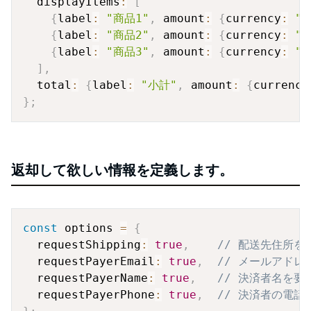
  displayItems
:
[
{
label
:
"商品1"
,
 amount
:
{
currency
:
"J
{
label
:
"商品2"
,
 amount
:
{
currency
:
"J
{
label
:
"商品3"
,
 amount
:
{
currency
:
"J
]
,
  total
:
{
label
:
"小計"
,
 amount
:
{
currency
}
;
返却して欲しい情報を定義します。
Copy
const
 options 
=
{
  requestShipping
:
true
,
// 配送先住所を
  requestPayerEmail
:
true
,
// メールアドレ
  requestPayerName
:
true
,
// 決済者名を要
  requestPayerPhone
:
true
,
// 決済者の電話