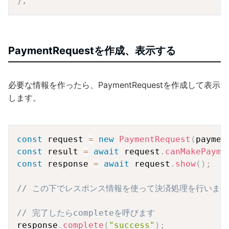
}
;
PaymentRequestを作成、表示する
必要な情報を作ったら、PaymentRequestを作成して表示
します。
Copy
const
 request 
=
new
PaymentRequest
(
paymen
const
 result 
=
await
 request
.
canMakePayme
const
 response 
=
await
 request
.
show
(
)
;
// この下でレスポンス情報を使って決済処理を行います
// 完了したらcompleteを呼びます
response
.
complete
(
"success"
)
;