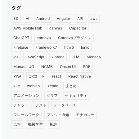
タグ
3D
AI
Android
Angular
API
aws
AWS Mobile Hub
canvas
Capacitor
ChatGPT
cordova
Cordovaプラグイン
Firebase
Framework7
html5
Ionic
ios
JavaScript
kintone
LLM
Monaca
Monaca UG
NCMB
Onsen UI
PDF
PWA
QRコード
react
React Native
vue
web api
xcode
まとめ
アニメーション
グラフ
セキュリティ
チャット
テスト
データベース
フレームワーク
プッシュ通知
モナカレー
広告
機械学習
配列