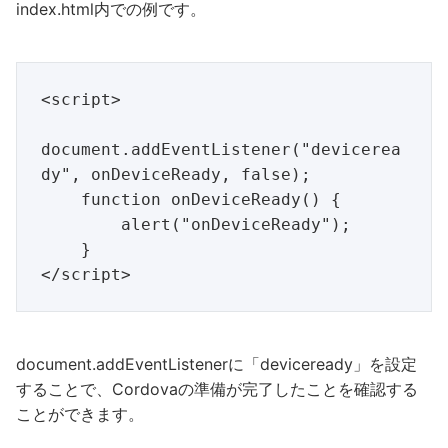
index.html内での例です。
<script>

document.addEventListener("devicerea
dy", onDeviceReady, false);

    function onDeviceReady() {

        alert("onDeviceReady");

    }

document.addEventListenerに「deviceready」を設定
することで、Cordovaの準備が完了したことを確認する
ことができます。