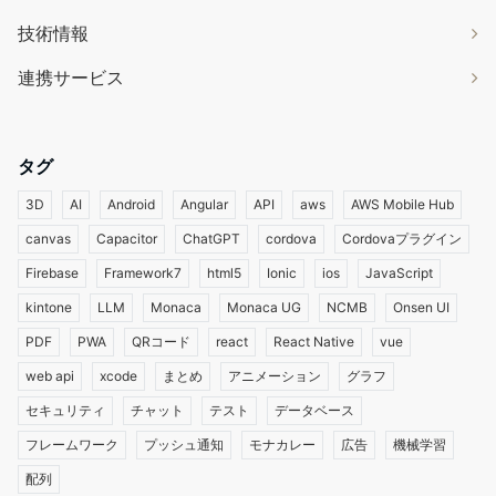
技術情報
連携サービス
タグ
3D
AI
Android
Angular
API
aws
AWS Mobile Hub
canvas
Capacitor
ChatGPT
cordova
Cordovaプラグイン
Firebase
Framework7
html5
Ionic
ios
JavaScript
kintone
LLM
Monaca
Monaca UG
NCMB
Onsen UI
PDF
PWA
QRコード
react
React Native
vue
web api
xcode
まとめ
アニメーション
グラフ
セキュリティ
チャット
テスト
データベース
フレームワーク
プッシュ通知
モナカレー
広告
機械学習
配列