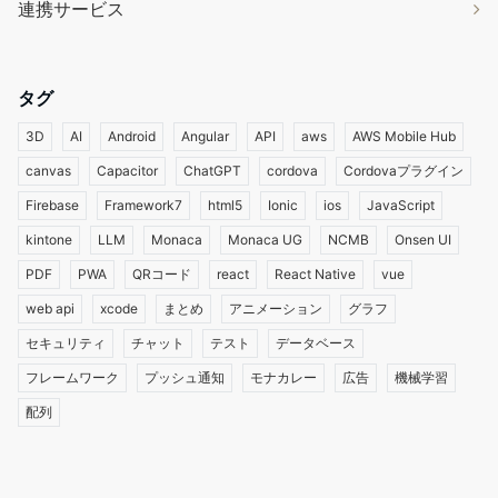
連携サービス
タグ
3D
AI
Android
Angular
API
aws
AWS Mobile Hub
canvas
Capacitor
ChatGPT
cordova
Cordovaプラグイン
Firebase
Framework7
html5
Ionic
ios
JavaScript
kintone
LLM
Monaca
Monaca UG
NCMB
Onsen UI
PDF
PWA
QRコード
react
React Native
vue
web api
xcode
まとめ
アニメーション
グラフ
セキュリティ
チャット
テスト
データベース
フレームワーク
プッシュ通知
モナカレー
広告
機械学習
配列