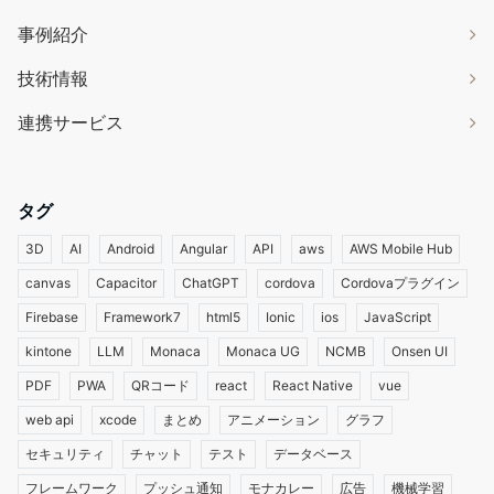
事例紹介
技術情報
連携サービス
タグ
3D
AI
Android
Angular
API
aws
AWS Mobile Hub
canvas
Capacitor
ChatGPT
cordova
Cordovaプラグイン
Firebase
Framework7
html5
Ionic
ios
JavaScript
kintone
LLM
Monaca
Monaca UG
NCMB
Onsen UI
PDF
PWA
QRコード
react
React Native
vue
web api
xcode
まとめ
アニメーション
グラフ
セキュリティ
チャット
テスト
データベース
フレームワーク
プッシュ通知
モナカレー
広告
機械学習