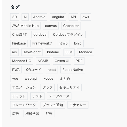
タグ
3D
AI
Android
Angular
API
aws
AWS Mobile Hub
canvas
Capacitor
ChatGPT
cordova
Cordovaプラグイン
Firebase
Framework7
html5
Ionic
ios
JavaScript
kintone
LLM
Monaca
Monaca UG
NCMB
Onsen UI
PDF
PWA
QRコード
react
React Native
vue
web api
xcode
まとめ
アニメーション
グラフ
セキュリティ
チャット
テスト
データベース
フレームワーク
プッシュ通知
モナカレー
広告
機械学習
配列