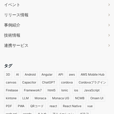
イベント
リリース情報
事例紹介
技術情報
連携サービス
タグ
3D
AI
Android
Angular
API
aws
AWS Mobile Hub
canvas
Capacitor
ChatGPT
cordova
Cordovaプラグイン
Firebase
Framework7
html5
Ionic
ios
JavaScript
kintone
LLM
Monaca
Monaca UG
NCMB
Onsen UI
PDF
PWA
QRコード
react
React Native
vue
web api
xcode
まとめ
アニメーション
グラフ