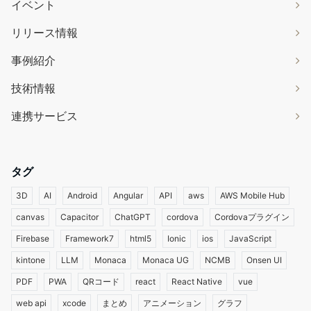
イベント
リリース情報
事例紹介
技術情報
連携サービス
タグ
3D
AI
Android
Angular
API
aws
AWS Mobile Hub
canvas
Capacitor
ChatGPT
cordova
Cordovaプラグイン
Firebase
Framework7
html5
Ionic
ios
JavaScript
kintone
LLM
Monaca
Monaca UG
NCMB
Onsen UI
PDF
PWA
QRコード
react
React Native
vue
web api
xcode
まとめ
アニメーション
グラフ