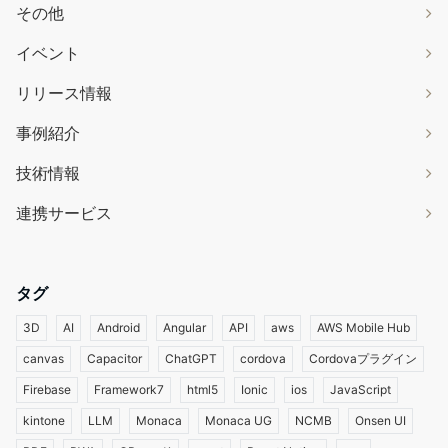
その他
イベント
リリース情報
事例紹介
技術情報
連携サービス
タグ
3D
AI
Android
Angular
API
aws
AWS Mobile Hub
canvas
Capacitor
ChatGPT
cordova
Cordovaプラグイン
Firebase
Framework7
html5
Ionic
ios
JavaScript
kintone
LLM
Monaca
Monaca UG
NCMB
Onsen UI