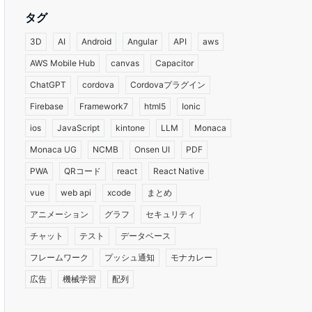
タグ
3D
AI
Android
Angular
API
aws
AWS Mobile Hub
canvas
Capacitor
ChatGPT
cordova
Cordovaプラグイン
Firebase
Framework7
html5
Ionic
ios
JavaScript
kintone
LLM
Monaca
Monaca UG
NCMB
Onsen UI
PDF
PWA
QRコード
react
React Native
vue
web api
xcode
まとめ
アニメーション
グラフ
セキュリティ
チャット
テスト
データベース
フレームワーク
プッシュ通知
モナカレー
広告
機械学習
配列