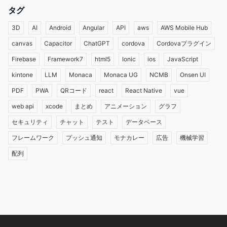
タグ
3D
AI
Android
Angular
API
aws
AWS Mobile Hub
canvas
Capacitor
ChatGPT
cordova
Cordovaプラグイン
Firebase
Framework7
html5
Ionic
ios
JavaScript
kintone
LLM
Monaca
Monaca UG
NCMB
Onsen UI
PDF
PWA
QRコード
react
React Native
vue
web api
xcode
まとめ
アニメーション
グラフ
セキュリティ
チャット
テスト
データベース
フレームワーク
プッシュ通知
モナカレー
広告
機械学習
配列