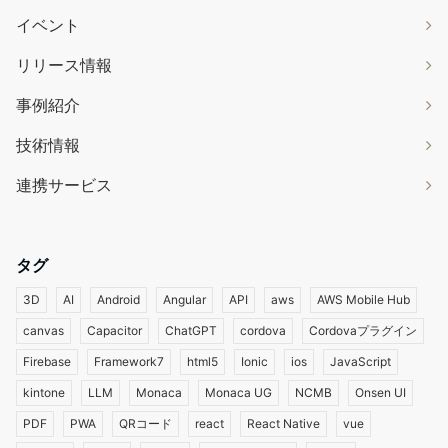
イベント
リリース情報
事例紹介
技術情報
連携サービス
タグ
3D
AI
Android
Angular
API
aws
AWS Mobile Hub
canvas
Capacitor
ChatGPT
cordova
Cordovaプラグイン
Firebase
Framework7
html5
Ionic
ios
JavaScript
kintone
LLM
Monaca
Monaca UG
NCMB
Onsen UI
PDF
PWA
QRコード
react
React Native
vue