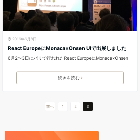
2016年6月8日
React EuropeにMonaca×Onsen UIで出展しました
6月2〜3日にパリで行われたReact EuropeにMonaca×Onsen
続きを読む
前へ
1
2
3